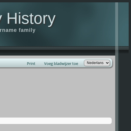
 History
urname family
Print
Voeg bladwijzer toe